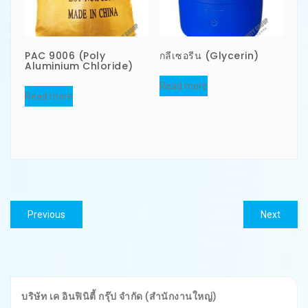
PAC 9006 (Poly
กลีเซอรีน (Glycerin)
Aluminium Chloride)
Read more
Read more
แนะแนว
Previous
Next
Previous
Next
เรื่อง
post:
post:
บริษัท เค อินฟินิตี้ กรุ๊ป จำกัด (สำนักงานใหญ่)