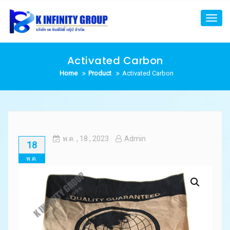
Skip
to
Toggl
content
navig
Activated Carbon
Home
Product
Activated Carbon
พ.ค.
, 18 ,
2023
Admin
18
พ.ค.